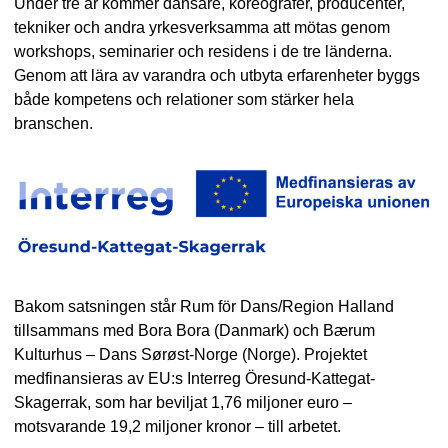
Under tre år kommer dansare, koreografer, producenter,
tekniker och andra yrkesverksamma att mötas genom
workshops, seminarier och residens i de tre länderna.
Genom att lära av varandra och utbyta erfarenheter byggs
både kompetens och relationer som stärker hela
branschen.
Bakom satsningen står Rum för Dans/Region Halland
tillsammans med Bora Bora (Danmark) och Bærum
Kulturhus – Dans Sørøst-Norge (Norge). Projektet
medfinansieras av EU:s Interreg Öresund-Kattegat-
Skagerrak, som har beviljat 1,76 miljoner euro –
motsvarande 19,2 miljoner kronor – till arbetet.