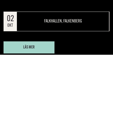
02
FALKHALLEN, FALKENBERG
OKT
LÄS MER
En egensinning världsresenär som tar oss till inre
galaxer.
Virpi Pahkinen har liknats vid ett orakel, en gudinna
och en schaman. Hennes dans beskrivs som