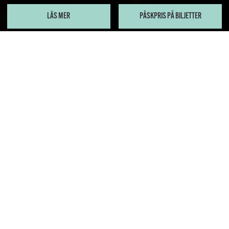
LÄS MER
PÅSKPRIS PÅ BILJETTER
The Dropouts
Skånes Dansteater presenterar ett nytt samarbete med
hyllade norska koreografen Jo Strømgren.
Välkommen till Skånes farligaste cirkus. Det är inte lätt att
göra cirkus. Oftast får bara de som gör samma gamla
nummer, på samma gamla sätt, vara med i gänget och bli
artister. De som tänker annorlunda måste sluta och bli
något annat. Men inte nu längre.