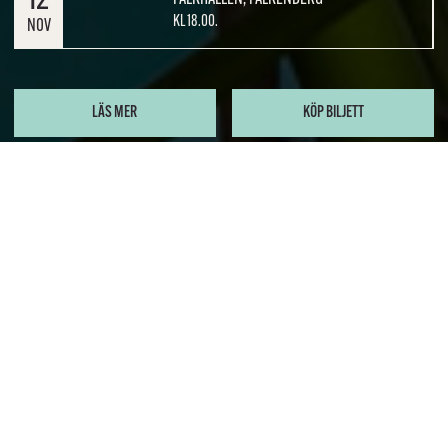
12
KL 18.00.
NOV
LÄS MER
KÖP BILJETT
Charlotte Engelkes med verket
Transplantation
En varieté och kärlekshistoria om identitet och existens på
cellnivå. Med Charlotte Engelkes och Sofia Södergård.
Tillsammans har Engelkes och Södergård skapat en