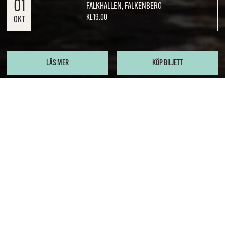
01
FALKHALLEN, FALKENBERG
KL 19.00
OKT
LÄS MER
KÖP BILJETT
Uppkäftig folkmusik-
feelgood med hjärta av
Anna Öberg