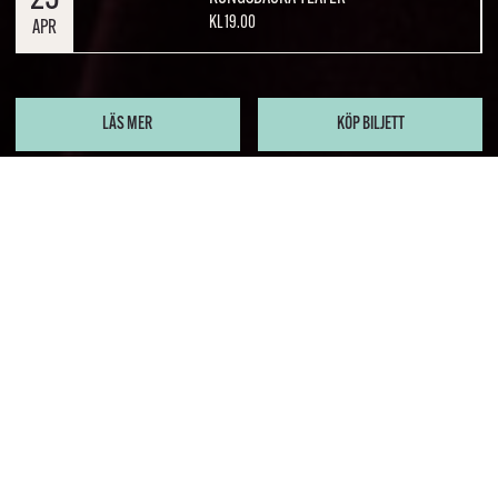
KL 19.00
APR
LÄS MER
KÖP BILJETT
Festen – Gå in och dansa
ut!
När Viktor Fröjd bjuder in till Festen så är publiken
välkommen att delta på sitt sätt. Nedsjunken i en soffa,
förstulet smygandes runt rummet eller tokdansandes i