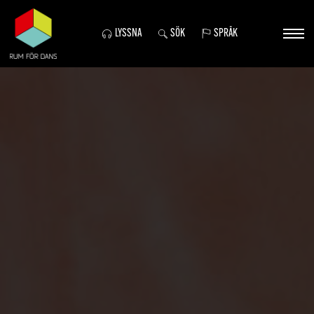
LYSSNA
SÖK
SPRÅK